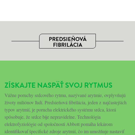
PREDSIEŇOVÁ
FIBRILÁCIA
ZÍSKAJTE NASPÄŤ SVOJ RYTMUS
Vážne poruchy srdcového rytmu, nazývané arytmie, ovplyvňujú
životy miliónov ľudí. Predsieňová fibrilácia, jeden z najčastejších
typov arytmií, je porucha elektrického systému srdca, ktorá
spôsobuje, že srdce bije nepravidelne. Technológia
elektrofyziológie od spoločnosti Abbott pomáha lekárom
identifikovať špecifické zdroje arytmií, čo im umožňuje nastaviť