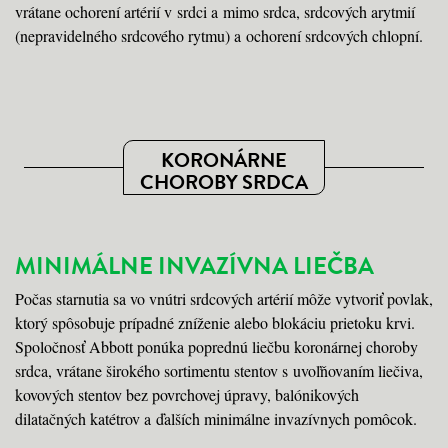
vrátane ochorení artérií v srdci a mimo srdca, srdcových arytmií
(nepravidelného srdcového rytmu) a ochorení srdcových chlopní.
KORONÁRNE
CHOROBY SRDCA
MINIMÁLNE INVAZÍVNA LIEČBA
Počas starnutia sa vo vnútri srdcových artérií môže vytvoriť povlak,
ktorý spôsobuje prípadné zníženie alebo blokáciu prietoku krvi.
Spoločnosť Abbott ponúka poprednú liečbu koronárnej choroby
srdca, vrátane širokého sortimentu stentov s uvoľňovaním liečiva,
kovových stentov bez povrchovej úpravy, balónikových
dilatačných katétrov a ďalších minimálne invazívnych pomôcok.