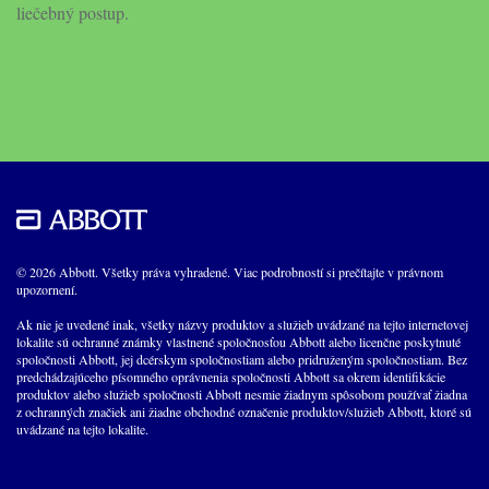
liečebný postup.
© 2026 Abbott. Všetky práva vyhradené. Viac podrobností si prečítajte v právnom
upozornení.
Ak nie je uvedené inak, všetky názvy produktov a služieb uvádzané na tejto internetovej
lokalite sú ochranné známky vlastnené spoločnosťou Abbott alebo licenčne poskytnuté
spoločnosti Abbott, jej dcérskym spoločnostiam alebo pridruženým spoločnostiam. Bez
predchádzajúceho písomného oprávnenia spoločnosti Abbott sa okrem identifikácie
produktov alebo služieb spoločnosti Abbott nesmie žiadnym spôsobom používať žiadna
z ochranných značiek ani žiadne obchodné označenie produktov/služieb Abbott, ktoré sú
uvádzané na tejto lokalite.