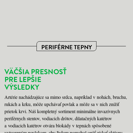
PERIFÉRNE TEPNY
VÄČŠIA PRESNOSŤ
PRE LEPŠIE
VÝSLEDKY
Artérie nachádzajúce sa mimo srdca, napríklad v nohách, bruchu,
rukách a krku, môže upchávať povlak a môže sa v nich znížiť
prietok krvi. Náš kompletný sortiment minimálne invazívnych
periférnych stentov, vodiacich drôtov, dilatačných katétrov
a vodiacich katétrov otvára blokády v tepnách spôsobené
vytvoreným povlakom, aby ľudom pomohol opäť získať aktívny