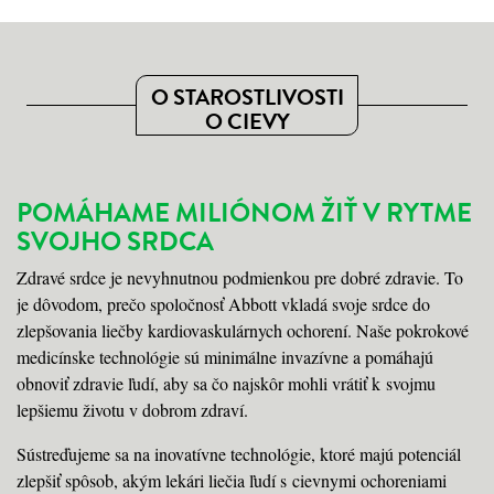
O STAROSTLIVOSTI
O CIEVY
POMÁHAME MILIÓNOM ŽIŤ V RYTME
SVOJHO SRDCA
Zdravé srdce je nevyhnutnou podmienkou pre dobré zdravie. To
je dôvodom, prečo spoločnosť Abbott vkladá svoje srdce do
zlepšovania liečby kardiovaskulárnych ochorení. Naše pokrokové
medicínske technológie sú minimálne invazívne a pomáhajú
obnoviť zdravie ľudí, aby sa čo najskôr mohli vrátiť k svojmu
lepšiemu životu v dobrom zdraví.
Sústreďujeme sa na inovatívne technológie, ktoré majú potenciál
zlepšiť spôsob, akým lekári liečia ľudí s cievnymi ochoreniami