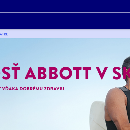
ATKE
Ť ABBOTT V S
OT VĎAKA DOBRÉMU ZDRAVIU