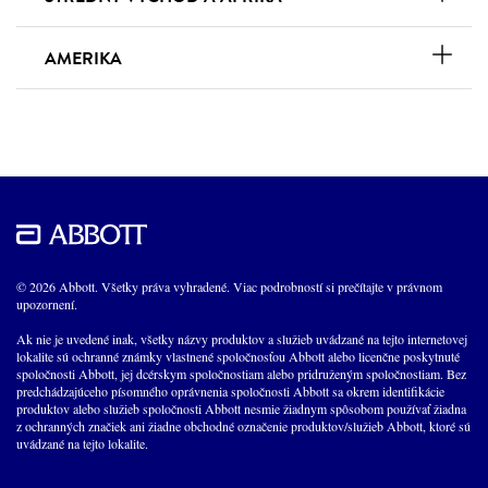
AMERIKA
© 2026 Abbott. Všetky práva vyhradené. Viac podrobností si prečítajte v právnom
upozornení.
Ak nie je uvedené inak, všetky názvy produktov a služieb uvádzané na tejto internetovej
lokalite sú ochranné známky vlastnené spoločnosťou Abbott alebo licenčne poskytnuté
spoločnosti Abbott, jej dcérskym spoločnostiam alebo pridruženým spoločnostiam. Bez
predchádzajúceho písomného oprávnenia spoločnosti Abbott sa okrem identifikácie
produktov alebo služieb spoločnosti Abbott nesmie žiadnym spôsobom používať žiadna
z ochranných značiek ani žiadne obchodné označenie produktov/služieb Abbott, ktoré sú
uvádzané na tejto lokalite.