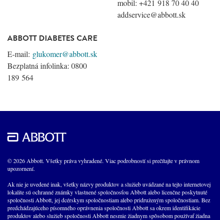
mobil: +421 918 70 40 40
addservice@abbott.sk
ABBOTT DIABETES CARE
E-mail:
glukomer@abbott.sk
Bezplatná infolinka: 0800
189 564
© 2026 Abbott. Všetky práva vyhradené. Viac podrobností si prečítajte v právnom
upozornení.
Ak nie je uvedené inak, všetky názvy produktov a služieb uvádzané na tejto internetovej
lokalite sú ochranné známky vlastnené spoločnosťou Abbott alebo licenčne poskytnuté
spoločnosti Abbott, jej dcérskym spoločnostiam alebo pridruženým spoločnostiam. Bez
predchádzajúceho písomného oprávnenia spoločnosti Abbott sa okrem identifikácie
produktov alebo služieb spoločnosti Abbott nesmie žiadnym spôsobom používať žiadna